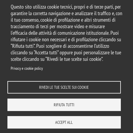
Questo sito utilizza cookie tecnici, propri e di terze parti, per
garantire la corretta navigazione e analizzare il traffico e, con
il tuo consenso, cookie di profilazione e altri strumenti di
tracciamento di terzi per mostrare video e misurare
© 2025 Università degli Studi di Milano-Bicocca
l'efficacia delle attività di comunicazione istituzionale. Puoi
Piazza dell'Ateneo Nuovo, 1 - 20126, Milano
rifiutare i cookie non necessari e di profilazione cliccando su
Casella PEC:
ateneo.bicocca@pec.unimib.it
“Rifiuta tutti”. Puoi scegliere di acconsentirne l’utilizzo
P.I. 12621570154 |
Contattaci
cliccando su “Accetta tutti” oppure puoi personalizzare le tue
scelte cliccando su “Rivedi le tue scelte sui cookie”.
Privacy e cookie policy
Note legali
Privacy
Protezione dei Dati Personali
RIVEDI LE TUE SCELTE SUI COOKIE
Amministrazione trasparente
Dichiarazione di accessibilità
Mappa del sito
Rivedi le tue scelte sui cookie
Statistiche
Privacy e cookie policy
RIFIUTA TUTTI
DIPARTIMENTI
COMUNICAZIONE
BIBLIOTECA
DOVE SIAMO
LAVORA CON NOI
RUBRICA
ENG
ACCEDI A...
ACCEPT ALL