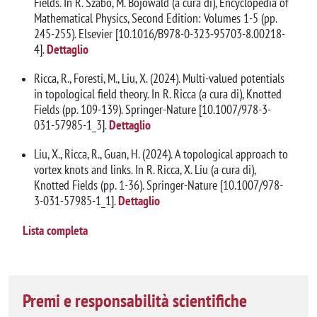
Fields. In R. Szabo, M. Bojowald (a cura di), Encyclopedia of
Mathematical Physics, Second Edition: Volumes 1-5 (pp.
245-255). Elsevier [10.1016/B978-0-323-95703-8.00218-
4].
Dettaglio
Ricca, R., Foresti, M., Liu, X. (2024). Multi-valued potentials
in topological field theory. In R. Ricca (a cura di), Knotted
Fields (pp. 109-139). Springer-Nature [10.1007/978-3-
031-57985-1_3].
Dettaglio
Liu, X., Ricca, R., Guan, H. (2024). A topological approach to
vortex knots and links. In R. Ricca, X. Liu (a cura di),
Knotted Fields (pp. 1-36). Springer-Nature [10.1007/978-
3-031-57985-1_1].
Dettaglio
Lista completa
Premi e responsabilità scientifiche