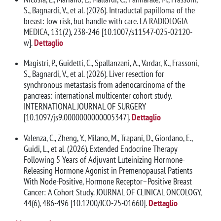
S., Bagnardi, V., et al. (2026). Intraductal papilloma of the
breast: low risk, but handle with care. LA RADIOLOGIA
MEDICA, 131(2), 238-246 [10.1007/s11547-025-02120-
w].
Dettaglio
Magistri, P., Guidetti, C., Spallanzani, A., Vardar, K., Frassoni,
S., Bagnardi, V., et al. (2026). Liver resection for
synchronous metastasis from adenocarcinoma of the
pancreas: international multicenter cohort study.
INTERNATIONAL JOURNAL OF SURGERY
[10.1097/js9.0000000000005347].
Dettaglio
Valenza, C., Zheng, Y., Milano, M., Trapani, D., Giordano, E.,
Guidi, L., et al. (2026). Extended Endocrine Therapy
Following 5 Years of Adjuvant Luteinizing Hormone-
Releasing Hormone Agonist in Premenopausal Patients
With Node-Positive, Hormone Receptor–Positive Breast
Cancer: A Cohort Study. JOURNAL OF CLINICAL ONCOLOGY,
44(6), 486-496 [10.1200/JCO-25-01660].
Dettaglio