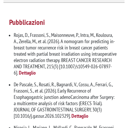
Pubblicazioni
Rojas, D., Frassoni, S., Maisonneuve, P., Intra, M., Kouloura,
A., Zerella, M., et al. (2026). A nomogram for predicting in-
breast tumor recurrence risk in breast cancer patients
treated with partial breast irradiation using intraoperative
electron radiation therapy. BREAST CANCER RESEARCH
AND TREATMENT, 215(3) [10.1007/s10549-026-07897-
6].
Dettaglio
De Pascale, S., Rosati, R., Bagnardi, V., Cossu, A., Ferrari, G.,
Frassoni, S., et al. (2026). Early Recurrence of
Esophagogastric junction adenoCarcinoma after Surgery:
a multicentre analysis of risk factors (ERECS Trial).
JOURNAL OF GASTROINTESTINAL SURGERY, 30(3)
[10.1016/j.gassur.2026.102329].
Dettaglio
Nicosia, L., Mariano, L., Mallardi, C., Pannarale, M., Frassoni,