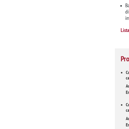
Ba
di
im
List
Pro
C
c
A
En
C
c
A
En