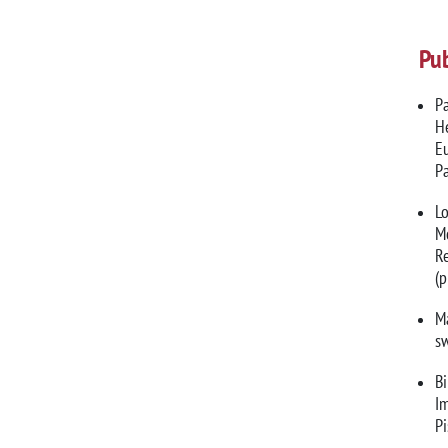
Pub
Pa
He
Eu
Pa
Lo
Mo
Re
(
Ma
s
Bi
Im
Pi