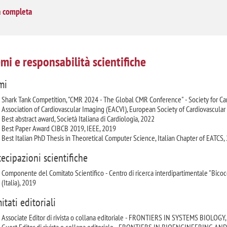
a completa
mi e responsabilità scientifiche
mi
Shark Tank Competition, "CMR 2024 - The Global CMR Conference" - Society for C
Association of Cardiovascular Imaging (EACVI), European Society of Cardiovascula
Best abstract award, Società Italiana di Cardiologia, 2022
Best Paper Award CIBCB 2019, IEEE, 2019
Best Italian PhD Thesis in Theoretical Computer Science, Italian Chapter of EATCS,
tecipazioni scientifiche
Componente del Comitato Scientifico - Centro di ricerca interdipartimentale "Bicoc
(Italia), 2019
itati editoriali
Associate Editor di rivista o collana editoriale - FRONTIERS IN SYSTEMS BIOLOGY