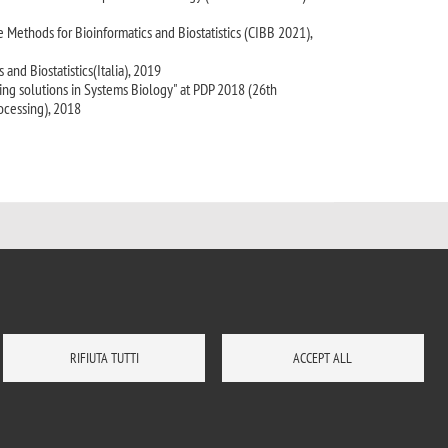
Methods for Bioinformatics and Biostatistics (CIBB 2021),
and Biostatistics(Italia), 2019
ing solutions in Systems Biology" at PDP 2018 (26th
ocessing), 2018
RIFIUTA TUTTI
ACCEPT ALL
E
BIBLIOTECA
DOVE SIAMO
LAVORA CON NOI
RUBRICA
ENG
ACCEDI A...