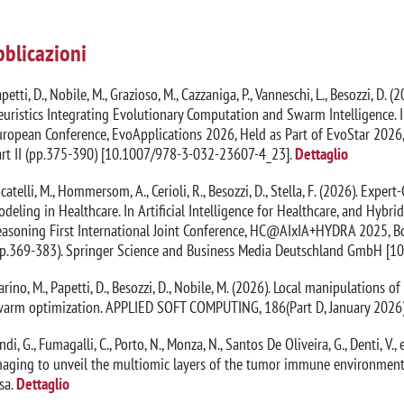
blicazioni
petti, D., Nobile, M., Grazioso, M., Cazzaniga, P., Vanneschi, L., Besozzi, D
uristics Integrating Evolutionary Computation and Swarm Intelligence. 
ropean Conference, EvoApplications 2026, Held as Part of EvoStar 2026, 
rt II (pp.375-390) [10.1007/978-3-032-23607-4_23].
Dettaglio
catelli, M., Hommersom, A., Cerioli, R., Besozzi, D., Stella, F. (2026). Exp
deling in Healthcare. In Artificial Intelligence for Healthcare, and Hybr
asoning First International Joint Conference, HC@AIxIA+HYDRA 2025, Bo
pp.369-383). Springer Science and Business Media Deutschland GmbH [1
rino, M., Papetti, D., Besozzi, D., Nobile, M. (2026). Local manipulations of
warm optimization. APPLIED SOFT COMPUTING, 186(Part D, January 2026)
ndi, G., Fumagalli, C., Porto, N., Monza, N., Santos De Oliveira, G., Denti, V.
aging to unveil the multiomic layers of the tumor immune environment.
sa.
Dettaglio