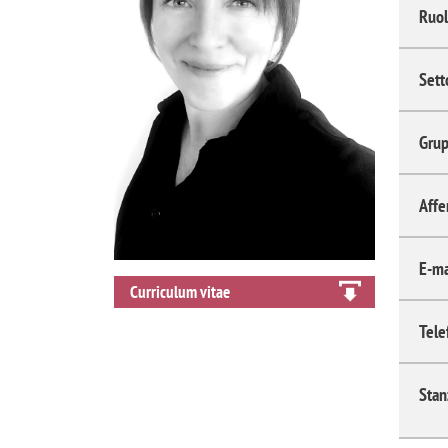
Ruol
Sett
Grup
Affe
E-ma
Curriculum vitae
Tele
Stan