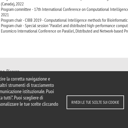
(Canada), 2022
Program committee - 17th International Conference on Computational Intelligence 
2021
Program chair - CIBB 2019 - Computational Intelligence methods for Bioinformatics 
Program chair - Special session "Parallel and distributed high-performance comput
Euromicro International Conference on Parallel, Distributed and Network-based Pr
ano-Bicocca
Milano
ntire la corretta navigazione e
mib.it
e altri strumenti di tracciamento
comunicazione istituzionale. Puoi
a tutti”. Puoi scegliere di
RIVEDI LE TUE SCELTE SUI COOKIE
sonalizzare le tue scelte cliccando
strazione trasparente
DIPARTIMENTI
COMUNICAZION
e scelte sui cookie
Statistiche