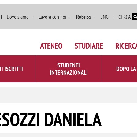
Salta al contenuto principale
Dove siamo
Lavora con noi
Rubrica
ENG
CERCA
ATENEO
STUDIARE
RICERC
STUDENTI
I ISCRITTI
DOPO LA
INTERNAZIONALI
ESOZZI DANIELA