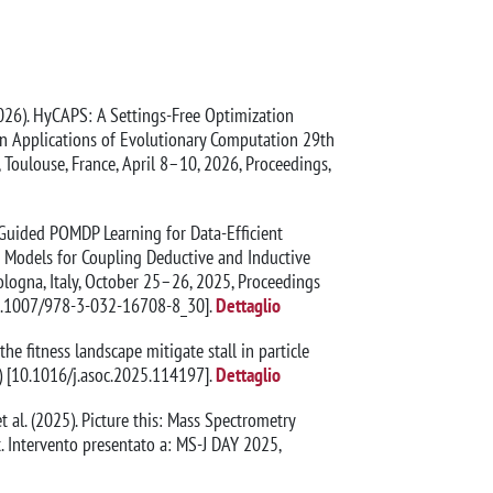
. (2026). HyCAPS: A Settings-Free Optimization
In Applications of Evolutionary Computation 29th
Toulouse, France, April 8–10, 2026, Proceedings,
ert-Guided POMDP Learning for Data-Efficient
id Models for Coupling Deductive and Inductive
logna, Italy, October 25–26, 2025, Proceedings
0.1007/978-3-032-16708-8_30].
Dettaglio
 the fitness landscape mitigate stall in particle
 [10.1016/j.asoc.2025.114197].
Dettaglio
, et al. (2025). Picture this: Mass Spectrometry
 Intervento presentato a: MS-J DAY 2025,