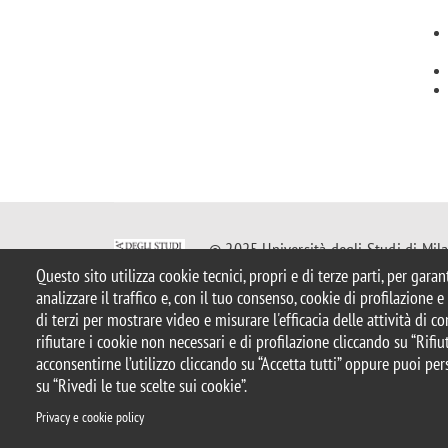
© 2025 Università degli Studi di Mil
Piazza dell'Ateneo Nuovo, 1 - 20126, 
Questo sito utilizza cookie tecnici, propri e di terze parti, per gara
Casella PEC:
ateneo.bicocca@pec.uni
analizzare il traffico e, con il tuo consenso, cookie di profilazione 
P.I. 12621570154 |
Contattaci
di terzi per mostrare video e misurare l'efficacia delle attività di 
rifiutare i cookie non necessari e di profilazione cliccando su “Rifiut
acconsentirne l’utilizzo cliccando su “Accetta tutti” oppure puoi per
Note legali
Privacy
Protezione dei Dati Personali
Ammini
su “Rivedi le tue scelte sui cookie”.
Dichiarazione di accessibilità
Mappa del sito
Rivedi le tu
Privacy e cookie policy
Privacy e cookie policy