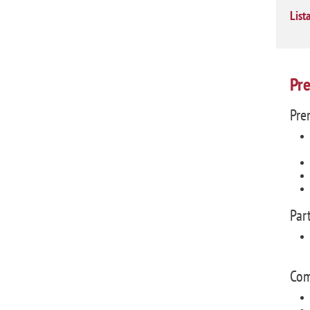
List
Pre
Pre
Par
Com