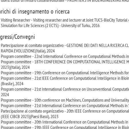
Guest Editor di rivista o collana editoriale - FRONTIERS IN BIOENGINEERING 
arichi di insegnamento o ricerca
Visiting Researcher - Visiting researcher and lecturer at Joint TUCS-BioCity Tuto
Simulation for Life Sciences (2 ECTS) - University of Turku, 2016
gressi/Convegni
Partecipazione al comitato organizzativo - GESTIONE DEI DATI NELLA RICERCA
RAPIDA EVOLUZIONE(Italia), 2024
Program committee - 22nd International Conference on Computational Methods in
Program committee - 18TH CONFERENCE ON COMPUTATIONAL INTELLIGENCE 
2023)(Italia), 2024
Program committee - 19th Conference on Computational Intelligence Methods for Bi
Program committee - 21st IEEE Conference on Computational Intelligence in Bioi
(Brasile), 2024
Program committee - 21st International Conference on Unconventional Computati
2024
Program committee - 10th conference on Machines, Computations and Universality
Program committee - 21st International Conference on Computational Methods i
Partecipazione al comitato organizzativo - 20th IEEE Conference on Computational
(IEEE CIBCB 2023)(Paesi Bassi), 2023
Program committee - 20th International Conference on Computational Methods i
Program committee - 19th IEEE Conference on Computational Intelligence in Bioi