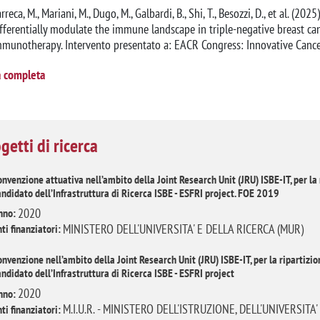
rreca, M., Mariani, M., Dugo, M., Galbardi, B., Shi, T., Besozzi, D., et al. 
fferentially modulate the immune landscape in triple-negative breast ca
munotherapy. Intervento presentato a: EACR Congress: Innovative Cancer 
a completa
getti di ricerca
onvenzione attuativa nell’ambito della Joint Research Unit (JRU) ISBE-IT, per la r
andidato dell’Infrastruttura di Ricerca ISBE - ESFRI project. FOE 2019
2020
nno:
MINISTERO DELL'UNIVERSITA' E DELLA RICERCA (MUR)
ti finanziatori:
onvenzione nell’ambito della Joint Research Unit (JRU) ISBE-IT, per la ripartizi
andidato dell’Infrastruttura di Ricerca ISBE - ESFRI project
2020
nno:
M.I.U.R. - MINISTERO DELL'ISTRUZIONE, DELL'UNIVERSITA
ti finanziatori: