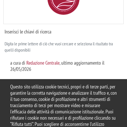
Inserisci le chiavi di ricerca
Digita le prime lettere di ciò che vuoi cercare e seleziona il risultato tra
quelli disponibili
a cura di
Redazione Centrale
, ultimo aggiornamento il
26/05/2026
Questo sito utilizza cookie tecnici, propri e di terze parti, per
garantire la corretta navigazione e analizzare il traffico e, con
il tuo consenso, cookie di profilazione e altri strumenti di
© 2025 Università degli Studi di Milano-Bicocca
tracciamento di terzi per mostrare video e misurare
Piazza dell'Ateneo Nuovo, 1 - 20126, Milano
l'efficacia delle attività di comunicazione istituzionale. Puoi
Casella PEC:
ateneo.bicocca@pec.unimib.it
rifiutare i cookie non necessari e di profilazione cliccando su
P.I. 12621570154 |
Contattaci
“Rifiuta tutti”. Puoi scegliere di acconsentirne l’utilizzo