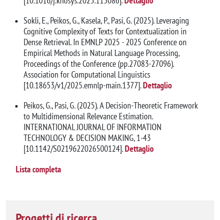
[10.1016/j.knosys.2025.115086].
Dettaglio
Sokli, E., Peikos, G., Kasela, P., Pasi, G. (2025). Leveraging
Cognitive Complexity of Texts for Contextualization in
Dense Retrieval. In EMNLP 2025 - 2025 Conference on
Empirical Methods in Natural Language Processing,
Proceedings of the Conference (pp.27083-27096).
Association for Computational Linguistics
[10.18653/v1/2025.emnlp-main.1377].
Dettaglio
Peikos, G., Pasi, G. (2025). A Decision-Theoretic Framework
to Multidimensional Relevance Estimation.
INTERNATIONAL JOURNAL OF INFORMATION
TECHNOLOGY & DECISION MAKING, 1-43
[10.1142/S0219622026500124].
Dettaglio
Lista completa
Progetti di ricerca