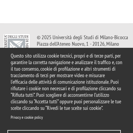
© 2025 Università degli Studi di Milano-Bicocca
Piazza dell'Ateneo Nuovo, 1 - 20126, Milano
Casella PEC:
ateneo.bicocca@pec.unimib.it
Questo sito utilizza cookie tecnici, propri e di terze parti, per
P.I. 12621570154 |
Contattaci
garantire la corretta navigazione e analizzare il traffico e, con
il tuo consenso, cookie di profilazione e altri strumenti di
tracciamento di terzi per mostrare video e misurare
l'efficacia delle attività di comunicazione istituzionale. Puoi
rifiutare i cookie non necessari e di profilazione cliccando su
Note legali
Privacy
Protezione dei Dati Personali
“Rifiuta tutti”. Puoi scegliere di acconsentirne l’utilizzo
Amministrazione trasparente
Dichiarazione di accessibilità
cliccando su “Accetta tutti” oppure puoi personalizzare le tue
Mappa del sito
Rivedi le tue scelte sui cookie
Statistiche
scelte cliccando su “Rivedi le tue scelte sui cookie”.
Privacy e cookie policy
Privacy e cookie policy
DIPARTIMENTI
COMUNICAZIONE
BIBLIOTECA
DOVE SIAMO
LAVORA CON NOI
RUBRICA
ENG
ACCEDI A...