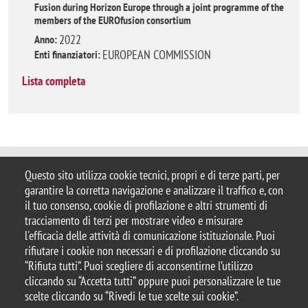
Fusion during Horizon Europe through a joint programme of the
members of the EUROfusion consortium
2022
Anno:
EUROPEAN COMMISSION
Enti finanziatori:
Lista completa
Questo sito utilizza cookie tecnici, propri e di terze parti, per
© 2025 Università degli Studi di Milano-Bicocca
garantire la corretta navigazione e analizzare il traffico e, con
Piazza dell'Ateneo Nuovo, 1 - 20126, Milano
il tuo consenso, cookie di profilazione e altri strumenti di
Casella PEC:
ateneo.bicocca@pec.unimib.it
tracciamento di terzi per mostrare video e misurare
P.I. 12621570154 |
Contattaci
l'efficacia delle attività di comunicazione istituzionale. Puoi
rifiutare i cookie non necessari e di profilazione cliccando su
“Rifiuta tutti”. Puoi scegliere di acconsentirne l’utilizzo
cliccando su “Accetta tutti” oppure puoi personalizzare le tue
scelte cliccando su “Rivedi le tue scelte sui cookie”.
Note legali
Privacy
Protezione dei Dati Personali