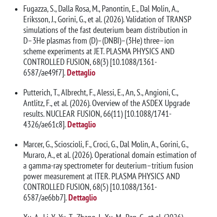
Fugazza, S., Dalla Rosa, M., Panontin, E., Dal Molin, A.,
Eriksson, J., Gorini, G., et al. (2026). Validation of TRANSP
simulations of the fast deuterium beam distribution in
D–3He plasmas from (D)–(DNBI)–(3He) three–ion
scheme experiments at JET. PLASMA PHYSICS AND
CONTROLLED FUSION, 68(3) [10.1088/1361-
6587/ae49f7].
Dettaglio
Putterich, T., Albrecht, F., Alessi, E., An, S., Angioni, C.,
Antlitz, F., et al. (2026). Overview of the ASDEX Upgrade
results. NUCLEAR FUSION, 66(11) [10.1088/1741-
4326/ae61c8].
Dettaglio
Marcer, G., Scioscioli, F., Croci, G., Dal Molin, A., Gorini, G.,
Muraro, A., et al. (2026). Operational domain estimation of
a gamma-ray spectrometer for deuterium–tritium fusion
power measurement at ITER. PLASMA PHYSICS AND
CONTROLLED FUSION, 68(5) [10.1088/1361-
6587/ae6bb7].
Dettaglio