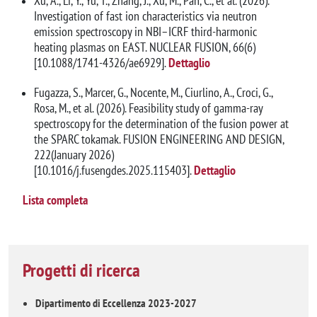
Xu, A., Li, Y., Yu, T., Zhang, J., Xu, M., Pan, C., et al. (2026).
Investigation of fast ion characteristics via neutron
emission spectroscopy in NBI–ICRF third-harmonic
heating plasmas on EAST. NUCLEAR FUSION, 66(6)
[10.1088/1741-4326/ae6929].
Dettaglio
Fugazza, S., Marcer, G., Nocente, M., Ciurlino, A., Croci, G.,
Rosa, M., et al. (2026). Feasibility study of gamma-ray
spectroscopy for the determination of the fusion power at
the SPARC tokamak. FUSION ENGINEERING AND DESIGN,
222(January 2026)
[10.1016/j.fusengdes.2025.115403].
Dettaglio
Lista completa
Progetti di ricerca
Dipartimento di Eccellenza 2023-2027