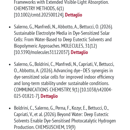
Frameworks with Extended Visible-Light Absorption.
CHEMISTRY METHODS, 6(1)
[10.1002/cmtd.202500124].
Dettaglio
Salerno, G., Manfredi, N., Abbotto, A., Bettucci, O. (2026).
Sustainable Electrolyte Media in Dye-Sensitized Solar
Cells: From Water-Based to Deep Eutectic Solvents and
Biopolymeric Approaches. MOLECULES, 31(12)
[10.3390/molecules31122037].
Dettaglio
Salerno, G., Boldrini, C., Manfredi, N., Capriati, V., Bettucci,
O., Abbotto, A. (2026). Advancing dye–DES synergies in
dye-sensitized solar cells for improved indoor efficiency
and long-term stability under sustainable conditions.
COMMUNICATIONS CHEMISTRY, 9(1) [10.1038/s42004-
025-01821-7].
Dettaglio
Boldrini, C., Salerno, G., Perna, F., Kozyr, E., Bettucci, O.,
Capriati, V., et al. (2026). Beyond Water: Deep Eutectic
Solvents Enable Dye-Sensitised Photocatalytic Hydrogen
Production. CHEMSUSCHEM, 19(9)