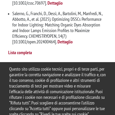
[10.1002/cssc.70697].
Dettaglio
Salerno, G., Franchi, D., Dessì, A., Bartolini, M., Manfredi, N.,
Abbotto, A., et al. (2025). Optimizing DSSCs Performance
for Indoor Lighting: Matching Organic Dyes Absorption
and Indoor Lamps Emission Profiles to Maximize
Efficiency. CHEMISTRYOPEN, 14(7)
[10.1002/open.202400464].
Dettaglio
Lista completa
Questo sito utilizza cookie tecnici, propri e di terze parti, per
garantire la corretta navigazione e analizzare il traffico e, con
il tuo consenso, cookie di profilazione e altri strumenti di
tracciamento di terzi per mostrare video e misurare
© 2025 Università degli Studi di Milano-Bicocca
l'efficacia delle attività di comunicazione istituzionale. Puoi
Piazza dell'Ateneo Nuovo, 1 - 20126, Milano
rifiutare i cookie non necessari e di profilazione cliccando su
Casella PEC:
ateneo.bicocca@pec.unimib.it
“Rifiuta tutti”. Puoi scegliere di acconsentirne l’utilizzo
P.I. 12621570154 |
Contattaci
cliccando su “Accetta tutti” oppure puoi personalizzare le tue
scelte cliccando su “Rivedi le tue scelte sui cookie”.