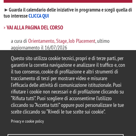
►Guarda il calendario delle iniziative in programma e scegli quella di
tuo interesse
CLICCA QUI
VAI ALLA PAGINA DEL CORSO
a cura di
Orientamento, Stage, Job Placement
, ultimo
aggiornamento il 16/07/2026
Questo sito utilizza cookie tecnici, propri e di terze parti, per
garantire la corretta navigazione e analizzare il traffico e, con
il tuo consenso, cookie di profilazione e altri strumenti di
tracciamento di terzi per mostrare video e misurare
© 2025 Università degli Studi di Milano-Bicocca
l'efficacia delle attività di comunicazione istituzionale. Puoi
Piazza dell'Ateneo Nuovo, 1 - 20126, Milano
rifiutare i cookie non necessari e di profilazione cliccando su
Casella PEC:
ateneo.bicocca@pec.unimib.it
“Rifiuta tutti”. Puoi scegliere di acconsentirne l’utilizzo
P.I. 12621570154 |
Contattaci
cliccando su “Accetta tutti” oppure puoi personalizzare le tue
scelte cliccando su “Rivedi le tue scelte sui cookie”.
Privacy e cookie policy