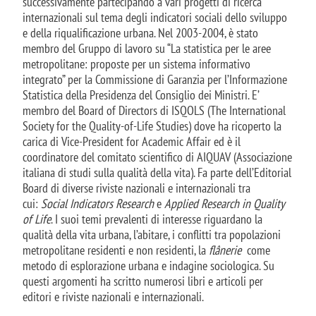
successivamente partecipando a vari progetti di ricerca
internazionali sul tema degli indicatori sociali dello sviluppo
e della riqualificazione urbana. Nel 2003-2004, è stato
membro del Gruppo di lavoro su “La statistica per le aree
metropolitane: proposte per un sistema informativo
integrato” per la Commissione di Garanzia per l’Informazione
Statistica della Presidenza del Consiglio dei Ministri. E’
membro del Board of Directors di ISQOLS (The International
Society for the Quality-of-Life Studies) dove ha ricoperto la
carica di Vice-President for Academic Affair ed è il
coordinatore del comitato scientifico di AIQUAV (Associazione
italiana di studi sulla qualità della vita). Fa parte dell’Editorial
Board di diverse riviste nazionali e internazionali tra
cui:
Social Indicators Research
e
Applied Research in Quality
of Life
. I suoi temi prevalenti di interesse riguardano la
qualità della vita urbana, l’abitare, i conflitti tra popolazioni
metropolitane residenti e non residenti, la
flânerie
come
metodo di esplorazione urbana e indagine sociologica. Su
questi argomenti ha scritto numerosi libri e articoli per
editori e riviste nazionali e internazionali.