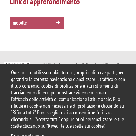
Link di approfondimento
moodle
© 2025 Università degli Studi di Milano-Bicocca
Piazza dell'Ateneo Nuovo, 1 - 20126, Milano
Questo sito utilizza cookie tecnici, propri e di terze parti, per
Casella PEC:
ateneo.bicocca@pec.unimib.it
garantire la corretta navigazione e analizzare il traffico e, con
P.I. 12621570154 |
Contattaci
il tuo consenso, cookie di profilazione e altri strumenti di
tracciamento di terzi per mostrare video e misurare
l'efficacia delle attività di comunicazione istituzionale. Puoi
rifiutare i cookie non necessari e di profilazione cliccando su
“Rifiuta tutti”. Puoi scegliere di acconsentirne l’utilizzo
cliccando su “Accetta tutti” oppure puoi personalizzare le tue
Note legali
Privacy
Protezione dei Dati Personali
scelte cliccando su “Rivedi le tue scelte sui cookie”.
Amministrazione trasparente
Dichiarazione di accessibilità
Mappa del sito
Rivedi le tue scelte sui cookie
Statistiche
Privacy e cookie policy