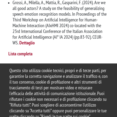
Grossi, A., Milella, A., Mattia, R., Gasparini, F. (2024). Are we
all good actors? A study on the feasibility of generalizing
speech emotion recognition models. In Proceedings of the
Third Workshop on Artificial Intelligence for Human-
Machine Interaction (AIxHMI 2024) co-located with the
23rd International Conference of the Italian Association
for Artificial Intelligence (AI* IA 2024) (pp.83-92). CEUR-
WS.
Dettaglio
Lista completa
Questo sito utilizza cookie tecnici, propri e di terze parti, per
garantire la corretta navigazione e analizzare il traffico e, con
il tuo consenso, cookie di profilazione e altri strumenti di
tracciamento di terzi per mostrare video e misurare
© 2025 Università degli Studi di Milano-Bicocca
l'efficacia delle attività di comunicazione istituzionale. Puoi
Piazza dell'Ateneo Nuovo, 1 - 20126, Milano
rifiutare i cookie non necessari e di profilazione cliccando su
Casella PEC:
ateneo.bicocca@pec.unimib.it
“Rifiuta tutti”. Puoi scegliere di acconsentirne l’utilizzo
P.I. 12621570154 |
Contattaci
cliccando su “Accetta tutti” oppure puoi personalizzare le tue
scelte cliccando su “Rivedi le tue scelte sui cookie”.