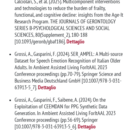
Calciolari, S., et al. (2025). Multicomponent interventions
and technologies to reduce the burden of frailty,
functional, and cognitive decline: insights from the Age-It
Research Program. THE JOURNALS OF GERONTOLOGY
SERIES B-PSYCHOLOGICAL SCIENCES AND SOCIAL
SCIENCES, 80(Supplement_2), 180-188
[10.1093/geronb/gbaf186].
Dettaglio
Grossi, A., Gasparini, F. (2024). SER_AMPEL: A Multi-source
Dataset for Speech Emotion Recognition of Italian Older
Adults. In Ambient Assisted Living ForItAAL 2023
Conference proceedings (pp.70-79). Springer Science and
Business Media Deutschland GmbH [10.1007/978-3-031-
63913-5_7].
Dettaglio
Grossi, A., Gasparini, F., Saibene, A. (2024). On the
Exploitation of CEEMDAN for PPG Synthetic Data
Generation. In Ambient Assisted Living ForItAAL 2023
Conference proceedings (pp.56-69). Springer
[10.1007/978-3-031-63913-5_6].
Dettaglio