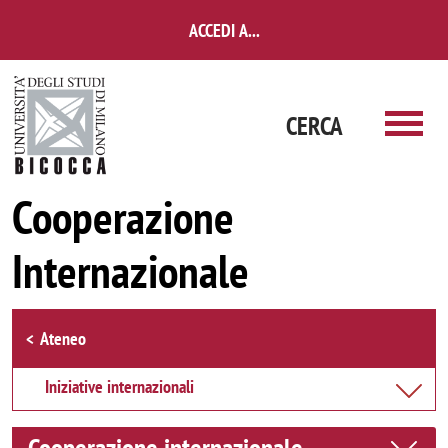
Salta al contenuto principale
ACCEDI A...
CERCA
Cooperazione
Internazionale
Browse the section
Ateneo
Iniziative internazionali