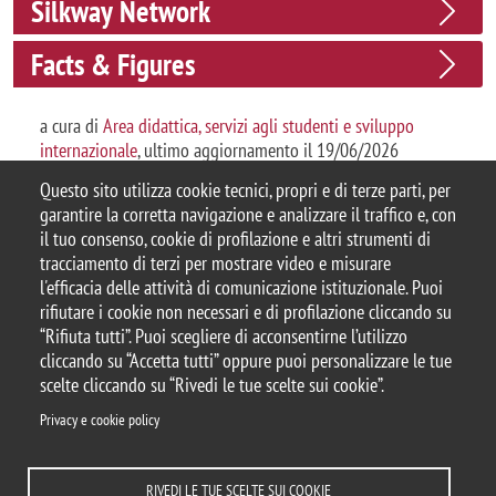
Silkway Network
Facts & Figures
a cura di
Area didattica, servizi agli studenti e sviluppo
internazionale
, ultimo aggiornamento il 19/06/2026
Questo sito utilizza cookie tecnici, propri e di terze parti, per
garantire la corretta navigazione e analizzare il traffico e, con
il tuo consenso, cookie di profilazione e altri strumenti di
tracciamento di terzi per mostrare video e misurare
© 2025 Università degli Studi di Milano-Bicocca
l'efficacia delle attività di comunicazione istituzionale. Puoi
Piazza dell'Ateneo Nuovo, 1 - 20126, Milano
rifiutare i cookie non necessari e di profilazione cliccando su
Casella PEC:
ateneo.bicocca@pec.unimib.it
“Rifiuta tutti”. Puoi scegliere di acconsentirne l’utilizzo
P.I. 12621570154 |
Contattaci
cliccando su “Accetta tutti” oppure puoi personalizzare le tue
scelte cliccando su “Rivedi le tue scelte sui cookie”.
Privacy e cookie policy
Note legali
Privacy
Protezione dei Dati Personali
RIVEDI LE TUE SCELTE SUI COOKIE