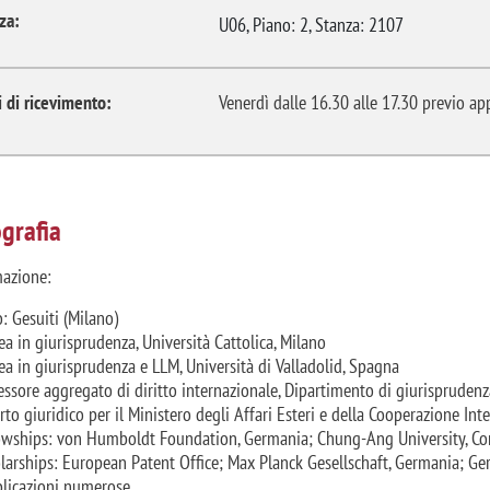
za:
U06, Piano: 2, Stanza: 2107
i di ricevimento:
Venerdì dalle 16.30 alle 17.30 previo a
grafia
azione:
o: Gesuiti (Milano)
ea in giurisprudenza, Università Cattolica, Milano
ea in giurisprudenza e LLM, Università di Valladolid, Spagna
essore aggregato di diritto internazionale, Dipartimento di giurispruden
rto giuridico per il Ministero degli Affari Esteri e della Cooperazione I
owships: von Humboldt Foundation, Germania; Chung-Ang University, Cor
larships: European Patent Office; Max Planck Gesellschaft, Germania; 
licazioni numerose