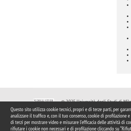
© 2025 Università degli Studi di Mil
Piazza dell'Ateneo Nuovo, 1 - 20126, 
Questo sito utilizza cookie tecnici, propri e di terze parti, per gara
Casella PEC:
ateneo.bicocca@pec.uni
analizzare il traffico e, con il tuo consenso, cookie di profilazione 
P.I. 12621570154 |
Contattaci
di terzi per mostrare video e misurare l'efficacia delle attività di 
rifiutare i cookie non necessari e di profilazione cliccando su “Rifiut