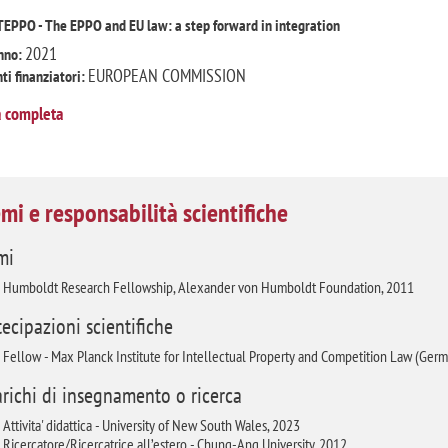
TEPPO - The EPPO and EU law: a step forward in integration
2021
nno:
EUROPEAN COMMISSION
ti finanziatori:
a completa
mi e responsabilità scientifiche
mi
Humboldt Research Fellowship, Alexander von Humboldt Foundation, 2011
tecipazioni scientifiche
Fellow - Max Planck Institute for Intellectual Property and Competition Law (Germ
arichi di insegnamento o ricerca
Attivita' didattica - University of New South Wales, 2023
Ricercatore/Ricercatrice all’estero - Chung-Ang University, 2012