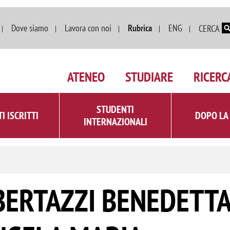
Salta al contenuto principale
Dove siamo
Lavora con noi
Rubrica
ENG
CERCA
ATENEO
STUDIARE
RICERC
STUDENTI
I ISCRITTI
DOPO LA
INTERNAZIONALI
BERTAZZI BENEDETTA