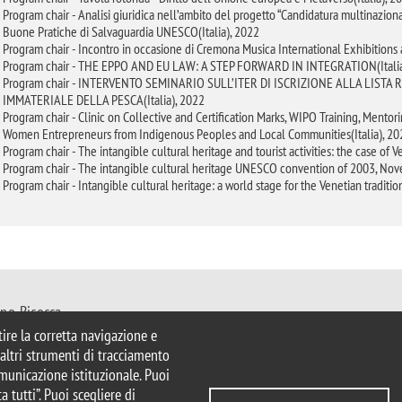
Program chair - Analisi giuridica nell’ambito del progetto “Candidatura multinazion
Buone Pratiche di Salvaguardia UNESCO(Italia), 2022
Program chair - Incontro in occasione di Cremona Musica International Exhibitions a
Program chair - THE EPPO AND EU LAW: A STEP FORWARD IN INTEGRATION(Italia
Program chair - INTERVENTO SEMINARIO SULL’ITER DI ISCRIZIONE ALLA LIST
IMMATERIALE DELLA PESCA(Italia), 2022
Program chair - Clinic on Collective and Certification Marks, WIPO Training, Mento
Women Entrepreneurs from Indigenous Peoples and Local Communities(Italia), 20
Program chair - The intangible cultural heritage and tourist activities: the case of 
Program chair - The intangible cultural heritage UNESCO convention of 2003, Nov
Program chair - Intangible cultural heritage: a world stage for the Venetian traditio
ano-Bicocca
Milano
ntire la corretta navigazione e
mib.it
e altri strumenti di tracciamento
comunicazione istituzionale. Puoi
a tutti”. Puoi scegliere di