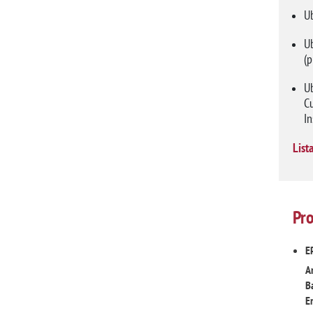
Ub
Ub
(p
Ub
C
I
List
Pro
E
A
B
En