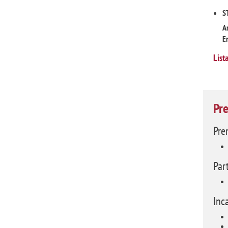
S
A
En
List
Pre
Pre
Par
Inc