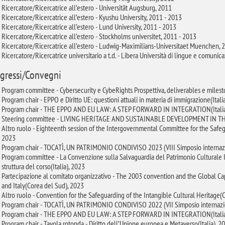
Ricercatore/Ricercatrice all’estero - Universität Augsburg, 2011
Ricercatore/Ricercatrice all’estero - Kyushu University, 2011 - 2013
Ricercatore/Ricercatrice all’estero - Lund University, 2011 - 2013
Ricercatore/Ricercatrice all’estero - Stockholms universitet, 2011 - 2013
Ricercatore/Ricercatrice all’estero - Ludwig-Maximilians-Universitaet Muenchen, 
Ricercatore/Ricercatrice universitario a t.d. - Libera Università di lingue e comun
gressi/Convegni
Program committee - Cybersecurity e CybeRights Prospettiva, deliverables e milesto
Program chair - EPPO e Diritto UE: questioni attuali in materia di immigrazione(Itali
Program chair - THE EPPO AND EU LAW: A STEP FORWARD IN INTEGRATION(Italia
Steering committee - LIVING HERITAGE AND SUSTAINABLE DEVELOPMENT IN 
Altro ruolo - Eighteenth session of the Intergovernmental Committee for the Safeg
2023
Program chair - TOCATÌ, UN PATRIMONIO CONDIVISO 2023 (VIII Simposio internazio
Program committee - La Convenzione sulla Salvaguardia del Patrimonio Culturale Im
struttura del corso(Italia), 2023
Partecipazione al comitato organizzativo - The 2003 convention and the Global Ca
and Italy(Corea del Sud), 2023
Altro ruolo - Convention for the Safeguarding of the Intangible Cultural Heritage(
Program chair - TOCATÌ, UN PATRIMONIO CONDIVISO 2022 (VII Simposio internazion
Program chair - THE EPPO AND EU LAW: A STEP FORWARD IN INTEGRATION(Italia
Program chair - Tavola rotonda - Diritto dell’Unione europea e Metaverso(Italia), 2