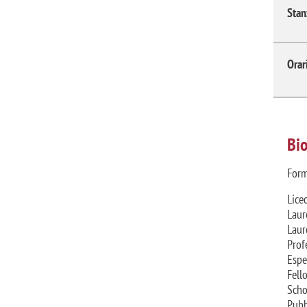
Stan
Orar
Bio
Form
Lice
Laur
Laur
Prof
Espe
Fell
Scho
Pubb