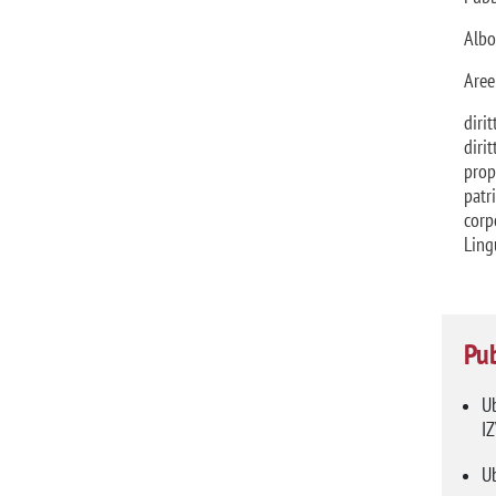
Albo
Aree
diri
diri
prop
patr
corp
Ling
Pub
Ub
I
Ub