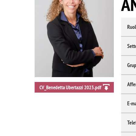
A
Ruol
Sett
Grup
Affe
CV_Benedetta Ubertazzi 2023.pdf
E-ma
Tele