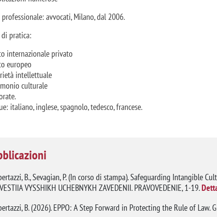
 professionale: avvocati, Milano, dal 2006.
 di pratica:
tto internazionale privato
tto europeo
rietà intellettuale
imonio culturale
orate.
ue: italiano, inglese, spagnolo, tedesco, francese.
blicazioni
ertazzi, B., Sevagian, P. (In corso di stampa). Safeguarding Intangible C
ZVESTIIA VYSSHIKH UCHEBNYKH ZAVEDENII. PRAVOVEDENIE, 1-19.
Dett
ertazzi, B. (2026). EPPO: A Step Forward in Protecting the Rule of Law. Gi