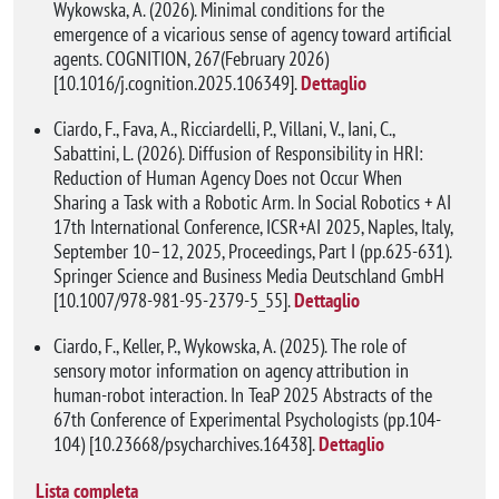
Wykowska, A. (2026). Minimal conditions for the
emergence of a vicarious sense of agency toward artificial
agents. COGNITION, 267(February 2026)
[10.1016/j.cognition.2025.106349].
Dettaglio
Ciardo, F., Fava, A., Ricciardelli, P., Villani, V., Iani, C.,
Sabattini, L. (2026). Diffusion of Responsibility in HRI:
Reduction of Human Agency Does not Occur When
Sharing a Task with a Robotic Arm. In Social Robotics + AI
17th International Conference, ICSR+AI 2025, Naples, Italy,
September 10–12, 2025, Proceedings, Part I (pp.625-631).
Springer Science and Business Media Deutschland GmbH
[10.1007/978-981-95-2379-5_55].
Dettaglio
Ciardo, F., Keller, P., Wykowska, A. (2025). The role of
sensory motor information on agency attribution in
human-robot interaction. In TeaP 2025 Abstracts of the
67th Conference of Experimental Psychologists (pp.104-
104) [10.23668/psycharchives.16438].
Dettaglio
Lista completa