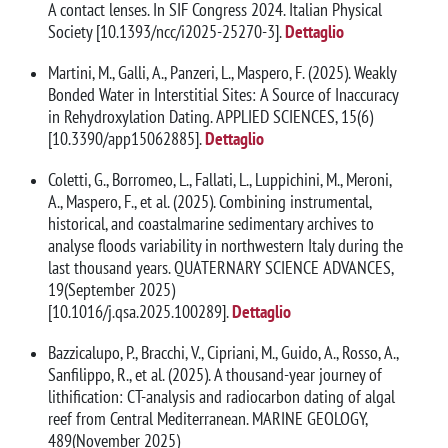
A contact lenses. In SIF Congress 2024. Italian Physical
Society [10.1393/ncc/i2025-25270-3].
Dettaglio
Martini, M., Galli, A., Panzeri, L., Maspero, F. (2025). Weakly
Bonded Water in Interstitial Sites: A Source of Inaccuracy
in Rehydroxylation Dating. APPLIED SCIENCES, 15(6)
[10.3390/app15062885].
Dettaglio
Coletti, G., Borromeo, L., Fallati, L., Luppichini, M., Meroni,
A., Maspero, F., et al. (2025). Combining instrumental,
historical, and coastalmarine sedimentary archives to
analyse floods variability in northwestern Italy during the
last thousand years. QUATERNARY SCIENCE ADVANCES,
19(September 2025)
[10.1016/j.qsa.2025.100289].
Dettaglio
Bazzicalupo, P., Bracchi, V., Cipriani, M., Guido, A., Rosso, A.,
Sanfilippo, R., et al. (2025). A thousand-year journey of
lithification: CT-analysis and radiocarbon dating of algal
reef from Central Mediterranean. MARINE GEOLOGY,
489(November 2025)