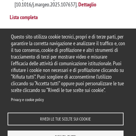
[10.1016/j.margeo.2025.107637].
Dettaglio
Lista completa
Questo sito utilizza cookie tecnici, propri e di terze parti, per
garantire la corretta navigazione e analizzare il traffico e, con
il tuo consenso, cookie di profilazione e altri strumenti di
tracciamento di terzi per mostrare video e misurare
© 2025 Università degli Studi di Milano-Bicocca
l'efficacia delle attività di comunicazione istituzionale. Puoi
Piazza dell'Ateneo Nuovo, 1 - 20126, Milano
rifiutare i cookie non necessari e di profilazione cliccando su
Casella PEC:
ateneo.bicocca@pec.unimib.it
“Rifiuta tutti”. Puoi scegliere di acconsentirne l’utilizzo
P.I. 12621570154 |
Contattaci
cliccando su “Accetta tutti” oppure puoi personalizzare le tue
scelte cliccando su “Rivedi le tue scelte sui cookie”.
Privacy e cookie policy
Note legali
Privacy
Protezione dei Dati Personali
RIVEDI LE TUE SCELTE SUI COOKIE
Amministrazione trasparente
Dichiarazione di accessibilità
Mappa del sito
Rivedi le tue scelte sui cookie
Statistiche
Privacy e cookie policy