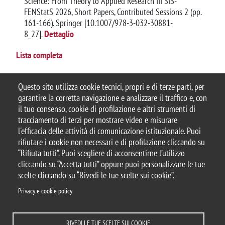
Science: From Theory to Applied Research III SIS-
FENStatS 2026, Short Papers, Contributed Sessions 2 (pp.
161-166). Springer [10.1007/978-3-032-30881-
8_27].
Dettaglio
Lista completa
Questo sito utilizza cookie tecnici, propri e di terze parti, per
garantire la corretta navigazione e analizzare il traffico e, con
il tuo consenso, cookie di profilazione e altri strumenti di
tracciamento di terzi per mostrare video e misurare
© 2025 Università degli Studi di Milano-Bicocca
l'efficacia delle attività di comunicazione istituzionale. Puoi
Piazza dell'Ateneo Nuovo, 1 - 20126, Milano
rifiutare i cookie non necessari e di profilazione cliccando su
Casella PEC:
ateneo.bicocca@pec.unimib.it
“Rifiuta tutti”. Puoi scegliere di acconsentirne l’utilizzo
P.I. 12621570154 |
Contattaci
cliccando su “Accetta tutti” oppure puoi personalizzare le tue
scelte cliccando su “Rivedi le tue scelte sui cookie”.
Privacy e cookie policy
Note legali
Privacy
Protezione dei Dati Personali
RIVEDI LE TUE SCELTE SUI COOKIE