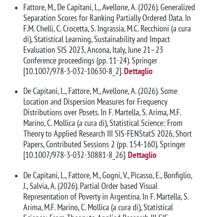
Fattore, M., De Capitani, L., Avellone, A. (2026). Generalized
Separation Scores for Ranking Partially Ordered Data. In
F.M. Chelli, C. Crocetta, S. Ingrassia, M.C. Recchioni (a cura
di), Statistical Learning, Sustainability and Impact
Evaluation SIS 2023, Ancona, Italy, June 21–23
Conference proceedings (pp. 11-24). Springer
[10.1007/978-3-032-10630-8_2].
Dettaglio
De Capitani, L., Fattore, M., Avellone, A. (2026). Some
Location and Dispersion Measures for Frequency
Distributions over Posets. In F. Martella, S. Arima, M.F.
Marino, C. Mollica (a cura di), Statistical Science: From
Theory to Applied Research III SIS-FENStatS 2026, Short
Papers, Contributed Sessions 2 (pp. 154-160). Springer
[10.1007/978-3-032-30881-8_26].
Dettaglio
De Capitani, L., Fattore, M., Gogni, V., Picasso, E., Bonfiglio,
J., Salvia, A. (2026). Partial Order based Visual
Representation of Poverty in Argentina. In F. Martella, S.
Arima, M.F. Marino, C. Mollica (a cura di), Statistical