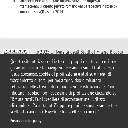
Partecipazione al comitato organizzativo - COngresso
Internacional O direito privato romano em perspectiva histo'rico-
comparati'stica(Brasile), 2014
© 2025 Università degli Studi di Milano-Bicocca
Piazza dell'Ateneo Nuovo, 1 - 20126, Milano
Questo sito utilizza cookie tecnici, propri e di terze parti, per
Casella PEC:
ateneo.bicocca@pec.unimib.it
garantire la corretta navigazione e analizzare il traffico e, con
P.I. 12621570154 |
Contattaci
il tuo consenso, cookie di profilazione e altri strumenti di
tracciamento di terzi per mostrare video e misurare
l'efficacia delle attività di comunicazione istituzionale. Puoi
rifiutare i cookie non necessari e di profilazione cliccando su
“Rifiuta tutti”. Puoi scegliere di acconsentirne l’utilizzo
Note legali
Privacy
Protezione dei Dati Personali
cliccando su “Accetta tutti” oppure puoi personalizzare le tue
Amministrazione trasparente
Dichiarazione di accessibilità
scelte cliccando su “Rivedi le tue scelte sui cookie”.
Mappa del sito
Rivedi le tue scelte sui cookie
Statistiche
Privacy e cookie policy
Privacy e cookie policy