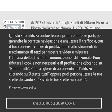
© 2025 Università degli Studi di Milano-Bicocca
Piazza dell'Ateneo Nuovo, 1 - 20126, Milano
Casella PEC:
ateneo.bicocca@pec.unimib.it
Questo sito utilizza cookie tecnici, propri e di terze parti, per
P.I. 12621570154 |
Contattaci
garantire la corretta navigazione e analizzare il traffico e, con
il tuo consenso, cookie di profilazione e altri strumenti di
tracciamento di terzi per mostrare video e misurare
l'efficacia delle attività di comunicazione istituzionale. Puoi
rifiutare i cookie non necessari e di profilazione cliccando su
Note legali
Privacy
Protezione dei Dati Personali
“Rifiuta tutti”. Puoi scegliere di acconsentirne l’utilizzo
Amministrazione trasparente
Dichiarazione di accessibilità
cliccando su “Accetta tutti” oppure puoi personalizzare le tue
Mappa del sito
Rivedi le tue scelte sui cookie
Statistiche
scelte cliccando su “Rivedi le tue scelte sui cookie”.
Privacy e cookie policy
Privacy e cookie policy
DIPARTIMENTI
COMUNICAZIONE
BIBLIOTECA
DOVE SIAMO
LAVORA CON NOI
RUBRICA
ENG
ACCEDI A...
RIVEDI LE TUE SCELTE SUI COOKIE