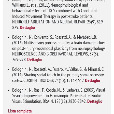
Williams, J., et al. (2011). Neurophysiological and
behavioural effects of tDCS combined with Constraint
Induced Movement Therapy in post-stroke patients.
NEUROREHABILITATION AND NEURAL REPAIR, 25(9), 819-
829.
Dettaglio
Bolognini, N., Convento, S., Rossetti, A., & Merabet, L.B.
(2013). Multisensory processing after a brain damage: clues
on post-injury crossmodal plasticity from neuropsychology.
NEUROSCIENCE AND BIOBEHAVIORAL REVIEWS, 37(3),
269-278.
Dettaglio
Bolognini, N., Rossetti, A., Fusaro, M., Vallar, G., & Minussi, C.
(2014). Sharing social touch in the primary somatosensory
cortex. CURRENT BIOLOGY, 24(13), 1513-1517.
Dettaglio
Bolognini, N., Rasi, F., Coccia, M., & Làdavas, E. (2005). Visual
Search Improvement in Hemianopic Patients after Audio-
Visual Stimulation. BRAIN, 128(12), 2830-2842.
Dettaglio
Lista completa