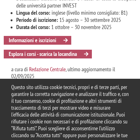
delle università partner INVEST
Lingua del corso:
inglese (livello minimo consigliato: B1)
Periodo di iscrizione:
15 agosto – 30 settembre 2025
Durata del corso:
1 ottobre – 30 novembre 2025
Informazioni e iscrizioni
Esplora i corsi - scarica la locandina
a cura di
Redazione Centrale
, ultimo aggiornamento il
02/09/2025
Questo sito utilizza cookie tecnici, propri e di terze parti, per
garantire la corretta navigazione e analizzare il traffico e, con
il tuo consenso, cookie di profilazione e altri strumenti di
tracciamento di terzi per mostrare video e misurare
© 2025 Università degli Studi di Milano-Bicocca
l'efficacia delle attività di comunicazione istituzionale. Puoi
Piazza dell'Ateneo Nuovo, 1 - 20126, Milano
rifiutare i cookie non necessari e di profilazione cliccando su
Casella PEC:
ateneo.bicocca@pec.unimib.it
“Rifiuta tutti”. Puoi scegliere di acconsentirne l’utilizzo
P.I. 12621570154 |
Contattaci
cliccando su “Accetta tutti” oppure puoi personalizzare le tue