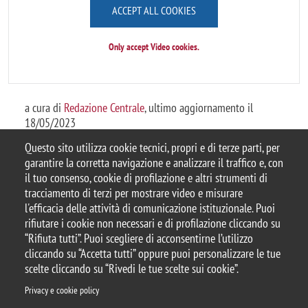
ACCEPT ALL COOKIES
Only accept Video cookies.
a cura di
Redazione Centrale
, ultimo aggiornamento il
18/05/2023
Questo sito utilizza cookie tecnici, propri e di terze parti, per
garantire la corretta navigazione e analizzare il traffico e, con
il tuo consenso, cookie di profilazione e altri strumenti di
tracciamento di terzi per mostrare video e misurare
© 2025 Università degli Studi di Milano-Bicocca
l'efficacia delle attività di comunicazione istituzionale. Puoi
Piazza dell'Ateneo Nuovo, 1 - 20126, Milano
rifiutare i cookie non necessari e di profilazione cliccando su
Casella PEC:
ateneo.bicocca@pec.unimib.it
“Rifiuta tutti”. Puoi scegliere di acconsentirne l’utilizzo
P.I. 12621570154 |
Contattaci
cliccando su “Accetta tutti” oppure puoi personalizzare le tue
scelte cliccando su “Rivedi le tue scelte sui cookie”.
Privacy e cookie policy