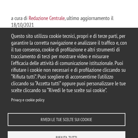
a cura di
Redazione Centrale
, ultimo aggiornamento il
18/10/2021
Questo sito utilizza cookie tecnici, propri e di terze parti, per
garantire la corretta navigazione e analizzare il traffico e, con
il tuo consenso, cookie di profilazione e altri strumenti di
tracciamento di terzi per mostrare video e misurare
© 2025 Università degli Studi di Milano-Bicocca
l'efficacia delle attività di comunicazione istituzionale. Puoi
Piazza dell'Ateneo Nuovo, 1 - 20126, Milano
rifiutare i cookie non necessari e di profilazione cliccando su
Casella PEC:
ateneo.bicocca@pec.unimib.it
“Rifiuta tutti”. Puoi scegliere di acconsentirne l’utilizzo
P.I. 12621570154 |
Contattaci
cliccando su “Accetta tutti” oppure puoi personalizzare le tue
scelte cliccando su “Rivedi le tue scelte sui cookie”.
Privacy e cookie policy
Note legali
Privacy
Protezione dei Dati Personali
RIVEDI LE TUE SCELTE SUI COOKIE
Amministrazione trasparente
Dichiarazione di accessibilità
Mappa del sito
Rivedi le tue scelte sui cookie
Statistiche
Privacy e cookie policy
RIFIUTA TUTTI