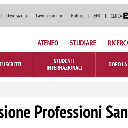
Salta al contenuto principale
Dove siamo
Lavora con noi
Rubrica
ENG
CERCA
ATENEO
STUDIARE
RICERC
STUDENTI
I ISCRITTI
DOPO LA
INTERNAZIONALI
ione Professioni Sani