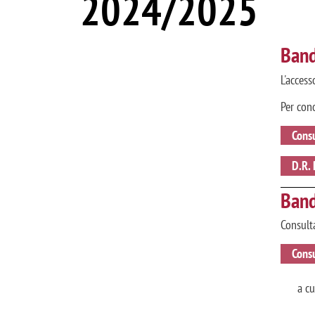
2024/2025
Band
L'access
Per con
Consu
D.R. 
Band
Consulta
Consu
a c