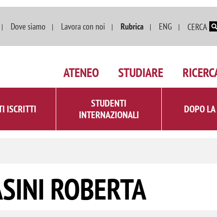
Salta al contenuto principale
Dove siamo
Lavora con noi
Rubrica
ENG
CERCA
ATENEO
STUDIARE
RICERC
STUDENTI
I ISCRITTI
DOPO LA
INTERNAZIONALI
ASINI ROBERTA