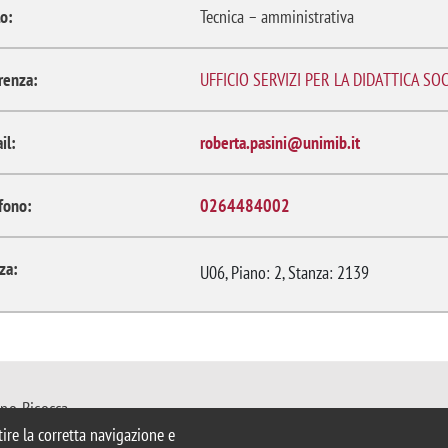
o:
Tecnica – amministrativa
renza:
UFFICIO SERVIZI PER LA DIDATTICA S
il:
roberta.pasini@unimib.it
fono:
0264484002
za:
U06, Piano: 2, Stanza: 2139
ano-Bicocca
Milano
ntire la corretta navigazione e