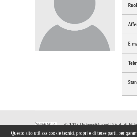
Ruol
Affe
E-ma
Tele
Stan
© 2025 Università degli Studi di Mil
Piazza dell'Ateneo Nuovo, 1 - 20126, 
Questo sito utilizza cookie tecnici, propri e di terze parti, per gara