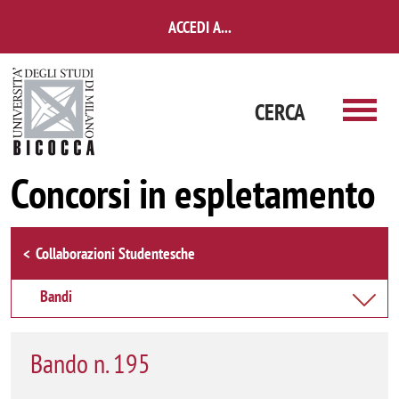
Salta al contenuto principale
ACCEDI A...
CERCA
Concorsi in espletamento
Browse the section
Collaborazioni Studentesche
Bandi
Bando n. 195