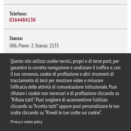
Telefono:
0264484130
Stanza:
U06, Piano: 2, Stanza: 2133
Questo sito utilizza cookie tecnici, propri e di terze parti, per
garantire la corretta navigazione e analizzare il traffico e, con
il tuo consenso, cookie di profilazione e altri strumenti di
tracciamento di terzi per mostrare video e misurare
© 2025 Università degli Studi di Milano-Bicocca
l'efficacia delle attività di comunicazione istituzionale. Puoi
Piazza dell'Ateneo Nuovo, 1 - 20126, Milano
rifiutare i cookie non necessari e di profilazione cliccando su
Casella PEC:
ateneo.bicocca@pec.unimib.it
“Rifiuta tutti”. Puoi scegliere di acconsentirne l’utilizzo
P.I. 12621570154 |
Contattaci
cliccando su “Accetta tutti” oppure puoi personalizzare le tue
scelte cliccando su “Rivedi le tue scelte sui cookie”.
Privacy e cookie policy