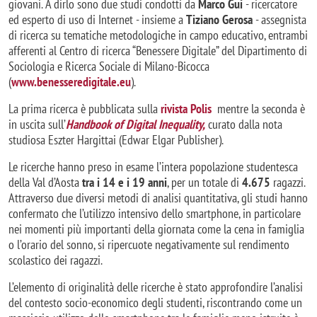
giovani. A dirlo sono due studi condotti da
Marco Gui
- ricercatore
ed esperto di uso di Internet - insieme a
Tiziano Gerosa
- assegnista
di ricerca su tematiche metodologiche in campo educativo, entrambi
afferenti al Centro di ricerca “Benessere Digitale” del Dipartimento di
Sociologia e Ricerca Sociale di Milano-Bicocca
(
www.benesseredigitale.eu
).
La prima ricerca è pubblicata sulla
rivista Polis
mentre la seconda è
in uscita sull’
Handbook of Digital Inequality,
curato dalla nota
studiosa Eszter Hargittai (Edwar Elgar Publisher).
Le ricerche hanno preso in esame l’intera popolazione studentesca
della Val d’Aosta
tra i 14 e i 19 anni
, per un totale di
4.675
ragazzi.
Attraverso due diversi metodi di analisi quantitativa, gli studi hanno
confermato che l’utilizzo intensivo dello smartphone, in particolare
nei momenti più importanti della giornata come la cena in famiglia
o l’orario del sonno, si ripercuote negativamente sul rendimento
scolastico dei ragazzi.
L’elemento di originalità delle ricerche è stato approfondire l’analisi
del contesto socio-economico degli studenti, riscontrando come un