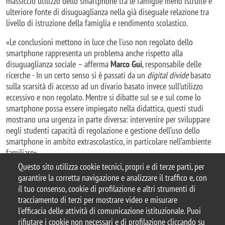
massiccio utilizzo dello smartphone tra le famiglie meno istruite è
ulteriore fonte di disuguaglianza nella già diseguale relazione tra
livello di istruzione della famiglia e rendimento scolastico.
«Le conclusioni mettono in luce che l'uso non regolato dello
smartphone rappresenta un problema anche rispetto alla
disuguaglianza sociale – afferma
Marco Gui
, responsabile delle
ricerche - In un certo senso si è passati da un
digital divide
basato
sulla scarsità di accesso ad un divario basato invece sull’utilizzo
eccessivo e non regolato. Mentre si dibatte sul se e sul come lo
smartphone possa essere impiegato nella didattica, questi studi
mostrano una urgenza in parte diversa: intervenire per sviluppare
negli studenti capacità di regolazione e gestione dell’uso dello
smartphone in ambito extrascolastico, in particolare nell’ambiente
familiare».
Questo sito utilizza cookie tecnici, propri e di terze parti, per
garantire la corretta navigazione e analizzare il traffico e, con
il tuo consenso, cookie di profilazione e altri strumenti di
tracciamento di terzi per mostrare video e misurare
© 2025 Università degli Studi di Milano-Bicocca
l'efficacia delle attività di comunicazione istituzionale. Puoi
Piazza dell'Ateneo Nuovo, 1 - 20126, Milano
rifiutare i cookie non necessari e di profilazione cliccando su