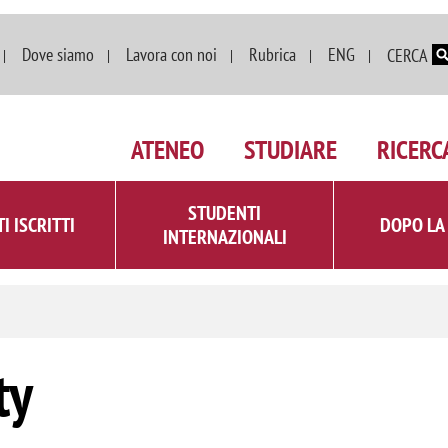
Salta al contenuto principale
Dove siamo
Lavora con noi
Rubrica
ENG
CERCA
ATENEO
STUDIARE
RICERC
STUDENTI
I ISCRITTI
DOPO LA
INTERNAZIONALI
ty