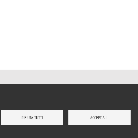
RIFIUTA TUTTI
ACCEPT ALL
E
BIBLIOTECA
DOVE SIAMO
LAVORA CON NOI
RUBRICA
ENG
ACCEDI A...