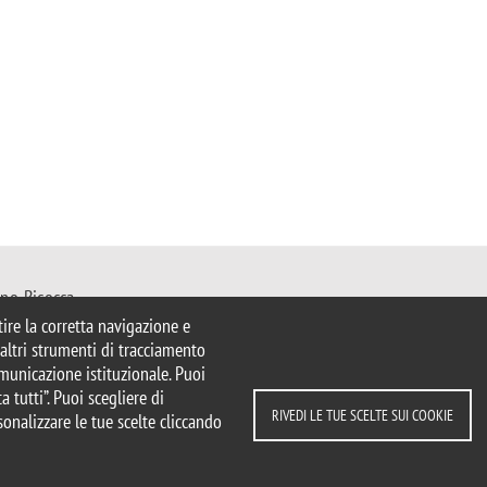
ano-Bicocca
Milano
ntire la corretta navigazione e
mib.it
e altri strumenti di tracciamento
comunicazione istituzionale. Puoi
a tutti”. Puoi scegliere di
RIVEDI LE TUE SCELTE SUI COOKIE
sonalizzare le tue scelte cliccando
strazione trasparente
DIPARTIMENTI
COMUNICAZION
e scelte sui cookie
Statistiche