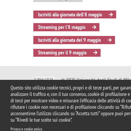
Iscriviti alla giornata dell'8 maggio
Streaming per l'8 maggio
Iscriviti alla giornata del 9 maggio
Streaming per il 9 maggio
© 2025 Università degli Studi di Mil
Piazza dell'Ateneo Nuovo, 1 - 20126, 
Questo sito utilizza cookie tecnici, propri e di terze parti, per gara
Casella PEC:
ateneo.bicocca@pec.uni
analizzare il traffico e, con il tuo consenso, cookie di profilazione 
P.I. 12621570154 |
Contattaci
di terzi per mostrare video e misurare l'efficacia delle attività di 
rifiutare i cookie non necessari e di profilazione cliccando su “Rifiut
acconsentirne l’utilizzo cliccando su “Accetta tutti” oppure puoi per
Note legali
Privacy
Protezione dei Dati Personali
Ammini
su “Rivedi le tue scelte sui cookie”.
Dichiarazione di accessibilità
Mappa del sito
Rivedi le tu
Privacy e cookie policy
Privacy e cookie policy