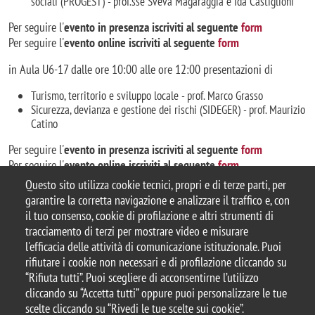
sociali (PROGEST) - prof.sse Sveva Magaraggia e Ida Castiglioni
Per seguire l'
evento
in presenza iscriviti al seguente
form
Per seguire l'
evento online
iscriviti al seguente
form
in Aula U6-17 dalle ore 10:00 alle ore 12:00 presentazioni di
Turismo, territorio e sviluppo locale - prof. Marco Grasso
Sicurezza, devianza e gestione dei rischi (SIDEGER) - prof. Maurizio
Catino
Per seguire l'
evento in presenza iscriviti al seguente
form
Per seguire l'
evento online iscriviti al seguente
form
Questo sito utilizza cookie tecnici, propri e di terze parti, per
garantire la corretta navigazione e analizzare il traffico e, con
il tuo consenso, cookie di profilazione e altri strumenti di
tracciamento di terzi per mostrare video e misurare
© 2025 Università degli Studi di Milano-Bicocca
l'efficacia delle attività di comunicazione istituzionale. Puoi
Piazza dell'Ateneo Nuovo, 1 - 20126, Milano
rifiutare i cookie non necessari e di profilazione cliccando su
Casella PEC:
ateneo.bicocca@pec.unimib.it
“Rifiuta tutti”. Puoi scegliere di acconsentirne l’utilizzo
P.I. 12621570154 |
Contattaci
cliccando su “Accetta tutti” oppure puoi personalizzare le tue
scelte cliccando su “Rivedi le tue scelte sui cookie”.