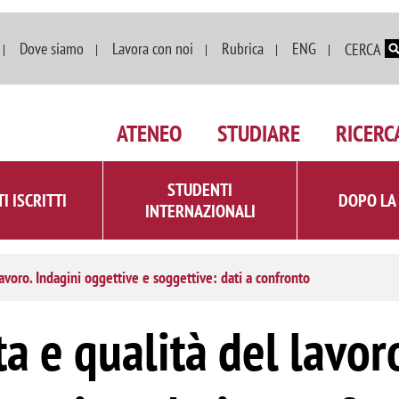
Salta al contenuto principale
Dove siamo
Lavora con noi
Rubrica
ENG
CERCA
ATENEO
STUDIARE
RICERC
STUDENTI
I ISCRITTI
DOPO LA
INTERNAZIONALI
 lavoro. Indagini oggettive e soggettive: dati a confronto
ta e qualità del lavor