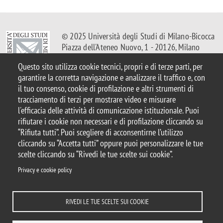
© 2025 Università degli Studi di Milano-Bicocca
Piazza dell'Ateneo Nuovo, 1 - 20126, Milano
Casella PEC:
ateneo.bicocca@pec.unimib.it
Questo sito utilizza cookie tecnici, propri e di terze parti, per
P.I. 12621570154 |
Contattaci
garantire la corretta navigazione e analizzare il traffico e, con
il tuo consenso, cookie di profilazione e altri strumenti di
tracciamento di terzi per mostrare video e misurare
l'efficacia delle attività di comunicazione istituzionale. Puoi
rifiutare i cookie non necessari e di profilazione cliccando su
Note legali
Privacy
Protezione dei Dati Personali
“Rifiuta tutti”. Puoi scegliere di acconsentirne l’utilizzo
Amministrazione trasparente
Dichiarazione di accessibilità
cliccando su “Accetta tutti” oppure puoi personalizzare le tue
Mappa del sito
Rivedi le tue scelte sui cookie
Statistiche
scelte cliccando su “Rivedi le tue scelte sui cookie”.
Privacy e cookie policy
Privacy e cookie policy
DIPARTIMENTI
COMUNICAZIONE
BIBLIOTECA
DOVE SIAMO
LAVORA CON NOI
RUBRICA
ENG
ACCEDI A...
RIVEDI LE TUE SCELTE SUI COOKIE