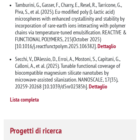
Tamburini, G., Gasser, F., Charry, E., Resel, R., Tarricone, G.,
Piva, S., et al. (2025). Eu-modified poly (L-lactic acid)
microspheres with enhanced crystallinity and stability by
incorporation of rare-earth ions interacting with polymer
chains via temperature-tuned emulsification. REACTIVE &
FUNCTIONAL POLYMERS, 215(October 2025)
[10.1016/j.reactfunctpolym.2025.106382].
Dettaglio
Secchi, V., D'Alessio, D., Erroi, A., Mostoni, S., Capitani, G.,
Calloni, A., et al. (2025). Tunable functional coverage of
biocompatible magnesium silicate nanotubes by
microwave-assisted silanization. NANOSCALE, 17(35),
20259-20268 [10.1039/d5nr02385h].
Dettaglio
Lista completa
Progetti di ricerca