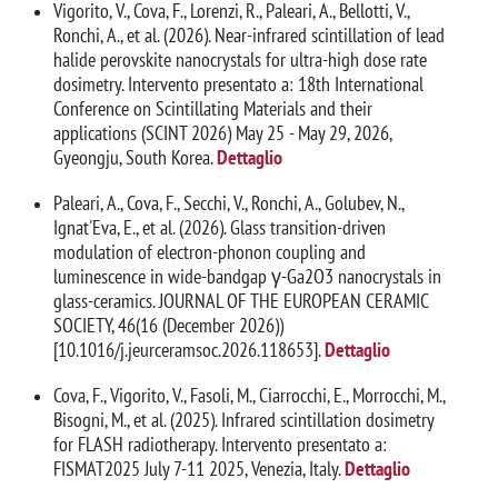
Vigorito, V., Cova, F., Lorenzi, R., Paleari, A., Bellotti, V.,
Ronchi, A., et al. (2026). Near-infrared scintillation of lead
halide perovskite nanocrystals for ultra-high dose rate
dosimetry. Intervento presentato a: 18th International
Conference on Scintillating Materials and their
applications (SCINT 2026) May 25 - May 29, 2026,
Gyeongju, South Korea.
Dettaglio
Paleari, A., Cova, F., Secchi, V., Ronchi, A., Golubev, N.,
Ignat'Eva, E., et al. (2026). Glass transition-driven
modulation of electron-phonon coupling and
luminescence in wide-bandgap γ-Ga2O3 nanocrystals in
glass-ceramics. JOURNAL OF THE EUROPEAN CERAMIC
SOCIETY, 46(16 (December 2026))
[10.1016/j.jeurceramsoc.2026.118653].
Dettaglio
Cova, F., Vigorito, V., Fasoli, M., Ciarrocchi, E., Morrocchi, M.,
Bisogni, M., et al. (2025). Infrared scintillation dosimetry
for FLASH radiotherapy. Intervento presentato a:
FISMAT2025 July 7-11 2025, Venezia, Italy.
Dettaglio