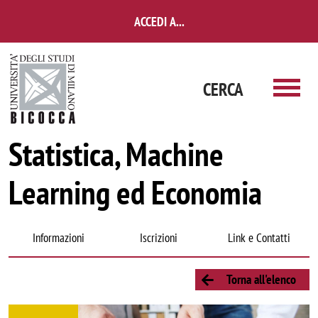
Salta al contenuto principale
ACCEDI A...
CERCA
Statistica, Machine
Learning ed Economia
Navigazione rapida corso di laurea
Informazioni
Iscrizioni
Link e Contatti
Torna all'elenco