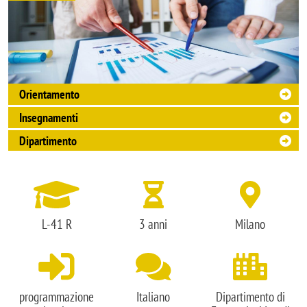
collegamenti rapidi
Orientamento
Insegnamenti
Dipartimento
L-41 R
3 anni
Milano
programmazione
Italiano
Dipartimento di