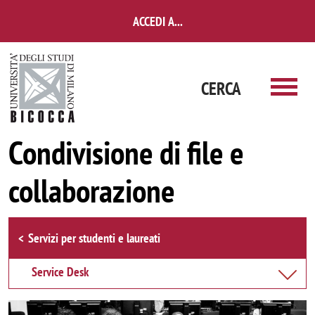
Salta al contenuto principale
ACCEDI A...
CERCA
Condivisione di file e
collaborazione
Browse the section
Servizi per studenti e laureati
Service Desk
Immagine