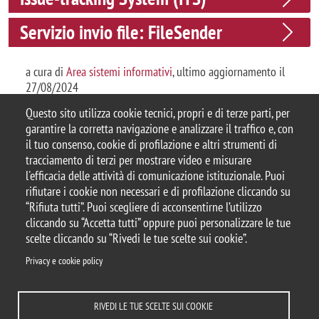
Servizio invio file: FileSender
a cura di
Area sistemi informativi
, ultimo aggiornamento il
27/08/2024
Questo sito utilizza cookie tecnici, propri e di terze parti, per
garantire la corretta navigazione e analizzare il traffico e, con
il tuo consenso, cookie di profilazione e altri strumenti di
tracciamento di terzi per mostrare video e misurare
© 2025 Università degli Studi di Milano-Bicocca
l'efficacia delle attività di comunicazione istituzionale. Puoi
Piazza dell'Ateneo Nuovo, 1 - 20126, Milano
rifiutare i cookie non necessari e di profilazione cliccando su
Casella PEC:
ateneo.bicocca@pec.unimib.it
“Rifiuta tutti”. Puoi scegliere di acconsentirne l’utilizzo
P.I. 12621570154 |
Contattaci
cliccando su “Accetta tutti” oppure puoi personalizzare le tue
scelte cliccando su “Rivedi le tue scelte sui cookie”.
Privacy e cookie policy
Note legali
Privacy
Protezione dei Dati Personali
RIVEDI LE TUE SCELTE SUI COOKIE
Amministrazione trasparente
Dichiarazione di accessibilità