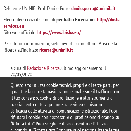
Referente UNIMIB
: Prof. Danilo Porro,
danilo.porro@unimib.it
Elenco dei servizi disponibili
per tutti i Ricercatori
:
http://ibisba-
services.eu
Sito web ufficiale:
https://www.ibisba.eu/
Per ulteriori informazioni, siete invitati a contattare l’Area della
Ricerca all’indirizzo
ricerca@unimib.it
a cura di
Redazione Ricerca
, ultimo aggiornamento il
20/05/2020
Questo sito utilizza cookie tecnici, propri e di terze parti, per
garantire la corretta navigazione e analizzare il traffico e, con
il tuo consenso, cookie di profilazione e altri strumenti di
tracciamento di terzi per mostrare video e misurare
© 2025 Università degli Studi di Milano-Bicocca
l'efficacia delle attività di comunicazione istituzionale. Puoi
Piazza dell'Ateneo Nuovo, 1 - 20126, Milano
rifiutare i cookie non necessari e di profilazione cliccando su
Casella PEC:
ateneo.bicocca@pec.unimib.it
“Rifiuta tutti”. Puoi scegliere di acconsentirne l’utilizzo
P.I. 12621570154 |
Contattaci
cliccando su “Accetta tutti” oppure puoi personalizzare le tue