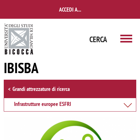
Salta al contenuto principale
ACCEDI A...
CERCA
IBISBA
Browse the section
Grandi attrezzature di ricerca
Infrastrutture europee ESFRI
Immagine