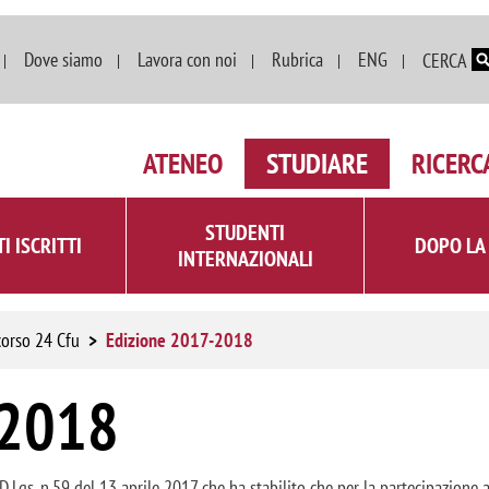
Salta al contenuto principale
Dove siamo
Lavora con noi
Rubrica
ENG
CERCA
ATENEO
STUDIARE
RICERC
STUDENTI
I ISCRITTI
DOPO LA
INTERNAZIONALI
corso 24 Cfu
Edizione 2017-2018
-2018
 D.Lgs. n.59 del 13 aprile 2017 che ha stabilito che per la partecipazione 