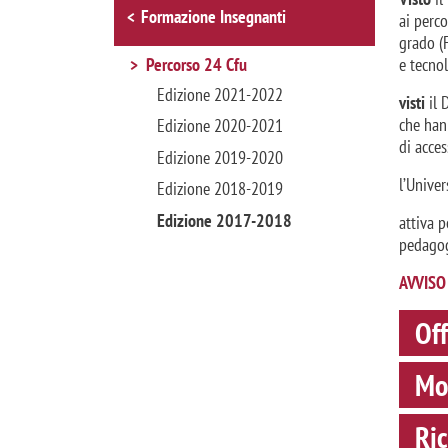
Browse the section
Formazione Insegnanti
ai perco
grado (F
Percorso 24 Cfu
e tecnol
Edizione 2021-2022
visti
il 
che hann
Edizione 2020-2021
di acce
Edizione 2019-2020
l’Univer
Edizione 2018-2019
Edizione 2017-2018
attiva pe
pedagog
AVVISO
Of
Mod
Ric