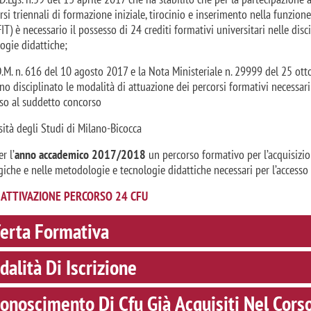
rsi triennali di formazione iniziale, tirocinio e inserimento nella funzi
IT) è necessario il possesso di 24 crediti formativi universitari nelle d
ogie didattiche;
D.M. n. 616 del 10 agosto 2017 e la Nota Ministeriale n. 29999 del 25 ott
o disciplinato le modalità di attuazione dei percorsi formativi necessari
sso al suddetto concorso
sità degli Studi di Milano-Bicocca
r l’
anno accademico 2017/2018
un percorso formativo per l’acquisizio
iche e nelle metodologie e tecnologie didattiche necessari per l’accesso 
 ATTIVAZIONE PERCORSO 24 CFU
ferta Formativa
alità Di Iscrizione
onoscimento Di Cfu Già Acquisiti Nel Corso