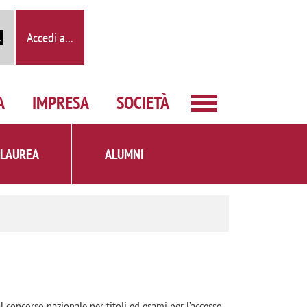
Accedi a...
A
IMPRESA
SOCIETÀ
 LAUREA
ALUMNI
al concorso nazionale per titoli ed esami per l’accesso