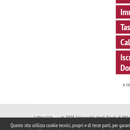
Imm
Tas
Cal
Isc
Do
a c
© 2025 Università degli Studi di Mil
Piazza dell'Ateneo Nuovo, 1 - 20126, 
Questo sito utilizza cookie tecnici, propri e di terze parti, per gara