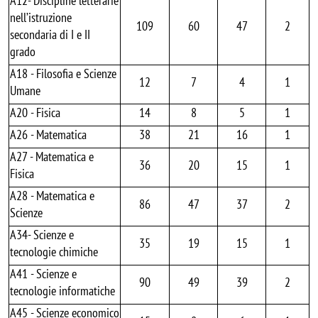
A12- Discipline letterarie
nell’istruzione
109
60
47
2
secondaria di I e II
grado
A18 - Filosofia e Scienze
12
7
4
1
Umane
A20 - Fisica
14
8
5
1
A26 - Matematica
38
21
16
1
A27 - Matematica e
36
20
15
1
Fisica
A28 - Matematica e
86
47
37
2
Scienze
A34- Scienze e
35
19
15
1
tecnologie chimiche
A41 - Scienze e
90
49
39
2
tecnologie informatiche
A45 - Scienze economico