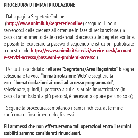
PROCEDURA DI IMMATRICOLAZIONE
- Dalla pagina SegreterieOnLine
(
http://www.unimib.it/segreterieonline
)
eseguire il login
servendosi delle credenziali ottenute in fase di registrazione. (In
caso di smarrimento delle credenziali d’accesso alle Segreterieonline,
è possibile recuperare la password seguendo le istruzioni pubblicate
a questo link:
https://www.unimib.it/servizi/service-desk/account-
e-servizi-accesso/password-e-problemi-accesso
.)
- Per tutti i candidati: nell’area
“Segreteria/Area Registrato”
bisogna
selezionare la voce
“Immatricolazione Web
” e scegliere la
voce
“Immatricolazioni ai corsi ad accesso programmato”
,
selezionare, quindi, il percorso a cui ci si vuole immatricolare (in
caso di ammissioni a più percorsi, è necessario optare per uno solo);
- Seguire la procedura, compilando i campi richiesti, al termine
confermare l'inserimento degli stessi;
Gli ammessi che non effettueranno tali operazioni entro i termini
stabiliti saranno considerati rinunciatari.