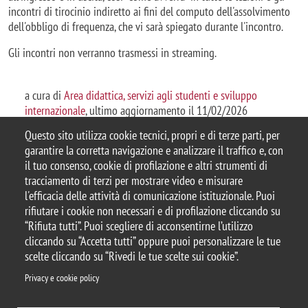
incontri di tirocinio indiretto ai fini del computo dell'assolvimento
dell'obbligo di frequenza, che vi sarà spiegato durante l'incontro.
Gli incontri non verranno trasmessi in streaming.
a cura di
Area didattica, servizi agli studenti e sviluppo
internazionale
, ultimo aggiornamento il 11/02/2026
Questo sito utilizza cookie tecnici, propri e di terze parti, per
garantire la corretta navigazione e analizzare il traffico e, con
il tuo consenso, cookie di profilazione e altri strumenti di
tracciamento di terzi per mostrare video e misurare
© 2025 Università degli Studi di Milano-Bicocca
l'efficacia delle attività di comunicazione istituzionale. Puoi
Piazza dell'Ateneo Nuovo, 1 - 20126, Milano
rifiutare i cookie non necessari e di profilazione cliccando su
Casella PEC:
ateneo.bicocca@pec.unimib.it
“Rifiuta tutti”. Puoi scegliere di acconsentirne l’utilizzo
P.I. 12621570154 |
Contattaci
cliccando su “Accetta tutti” oppure puoi personalizzare le tue
scelte cliccando su “Rivedi le tue scelte sui cookie”.
Privacy e cookie policy