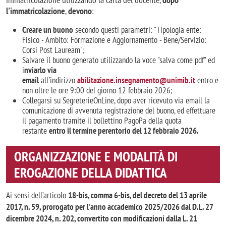
l'immatricolazione
,
devono
:
Creare un buono
secondo questi parametri: "Tipologia ente:
Fisico - Ambito: Formazione e Aggiornamento - Bene/Servizio:
Corsi Post Lauream";
Salvare il buono generato utilizzando la voce "salva come pdf" ed
i
nviarlo via
email
all'indirizzo
a
bilitazione.insegnamento@unimib.it
entro e
non oltre le ore 9:00 del giorno 12 febbraio 2026;
Collegarsi su SegreterieOnLine, dopo aver ricevuto via email la
comunicazione di avvenuta registrazione del buono, ed effettuare
il pagamento tramite il bollettino PagoPa della quota
restante
entro il termine perentorio del 12 febbraio 2026.
ORGANIZZAZIONE E MODALITÀ DI
EROGAZIONE DELLA DIDATTICA
Ai sensi dell’articolo
18-bis, comma 6-bis, del decreto del 13 aprile
2017, n. 59, prorogato per l'anno accademico 2025/2026 dal D.L. 27
dicembre 2024, n. 202, convertito con modificazioni dalla L. 21