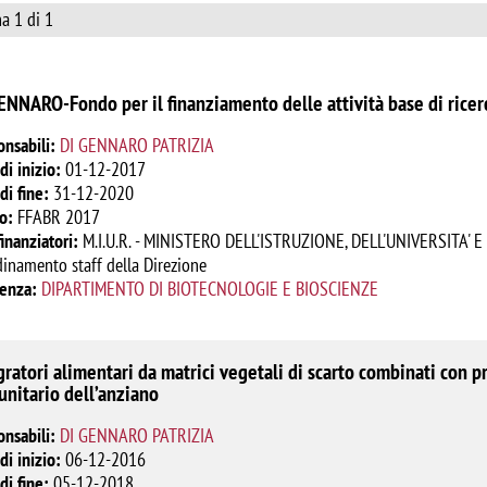
a 1 di 1
ENNARO-Fondo per il finanziamento delle attività base di ricer
onsabili:
DI GENNARO PATRIZIA
di inizio:
01-12-2017
di fine:
31-12-2020
o:
FFABR 2017
finanziatori:
M.I.U.R. - MINISTERO DELL'ISTRUZIONE, DELL'UNIVERSITA' E DE
inamento staff della Direzione
renza:
DIPARTIMENTO DI BIOTECNOLOGIE E BIOSCIENZE
gratori alimentari da matrici vegetali di scarto combinati con p
nitario dell’anziano
onsabili:
DI GENNARO PATRIZIA
di inizio:
06-12-2016
di fine:
05-12-2018