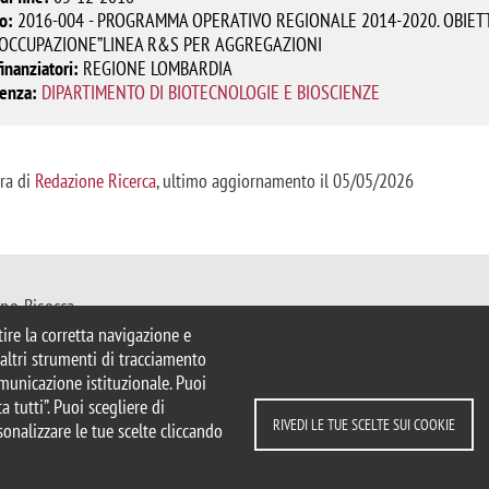
o:
2016-004 - PROGRAMMA OPERATIVO REGIONALE 2014-2020. OBIETT
’OCCUPAZIONE”LINEA R&S PER AGGREGAZIONI
finanziatori:
REGIONE LOMBARDIA
renza:
DIPARTIMENTO DI BIOTECNOLOGIE E BIOSCIENZE
ura di
Redazione Ricerca
, ultimo aggiornamento il 05/05/2026
ano-Bicocca
Milano
ntire la corretta navigazione e
mib.it
e altri strumenti di tracciamento
comunicazione istituzionale. Puoi
a tutti”. Puoi scegliere di
RIVEDI LE TUE SCELTE SUI COOKIE
sonalizzare le tue scelte cliccando
strazione trasparente
DIPARTIMENTI
COMUNICAZION
e scelte sui cookie
Statistiche