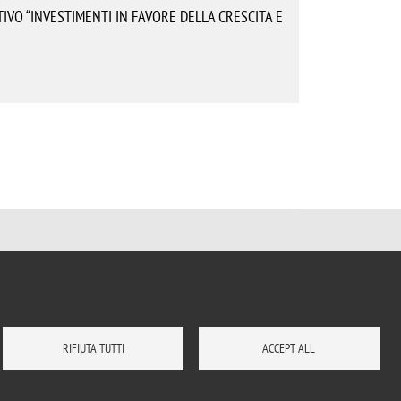
IVO “INVESTIMENTI IN FAVORE DELLA CRESCITA E
RIFIUTA TUTTI
ACCEPT ALL
E
BIBLIOTECA
DOVE SIAMO
LAVORA CON NOI
RUBRICA
ENG
ACCEDI A...