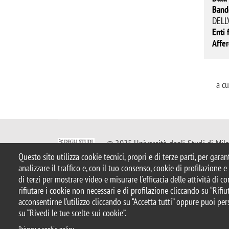
Band
DELL
Enti 
Affe
a c
© 2025 Università degli Studi di Mil
Piazza dell'Ateneo Nuovo, 1 - 20126, 
Questo sito utilizza cookie tecnici, propri e di terze parti, per gara
Casella PEC:
ateneo.bicocca@pec.uni
analizzare il traffico e, con il tuo consenso, cookie di profilazione 
P.I. 12621570154 |
Contattaci
di terzi per mostrare video e misurare l'efficacia delle attività di 
rifiutare i cookie non necessari e di profilazione cliccando su “Rifiut
acconsentirne l’utilizzo cliccando su “Accetta tutti” oppure puoi per
Note legali
Privacy
Protezione dei Dati Personali
Ammini
su “Rivedi le tue scelte sui cookie”.
Dichiarazione di accessibilità
Mappa del sito
Rivedi le tu