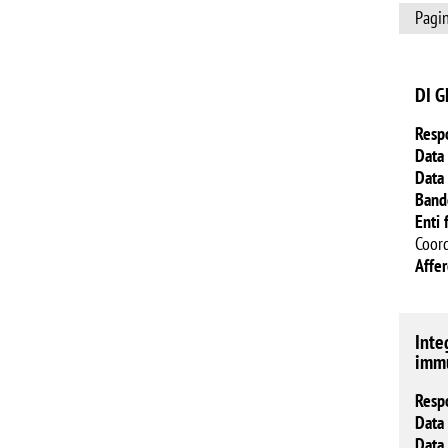
Pagin
DI G
Resp
Data 
Data 
Band
Enti 
Coord
Affe
Inte
immu
Resp
Data 
Data 