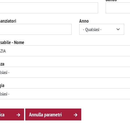
nanziatori
Anno
sabile - Nome
nza
gia
ica
Annulla parametri