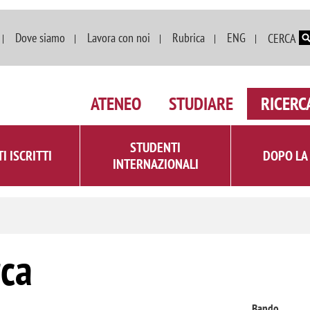
Salta al contenuto principale
Dove siamo
Lavora con noi
Rubrica
ENG
CERCA
ATENEO
STUDIARE
RICERC
STUDENTI
I ISCRITTI
DOPO LA
INTERNAZIONALI
rca
Bando