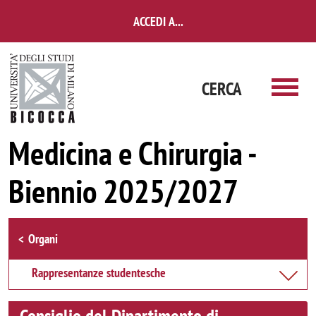
Salta al contenuto principale
ACCEDI A...
CERCA
Medicina e Chirurgia -
Biennio 2025/2027
Browse the section
Organi
Rappresentanze studentesche