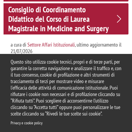
Consiglio di Coordinamento
Didattico del Corso di Laurea
Magistrale in Medicine and Surgery
a cura di
Settore Affari Istituzionali
, ultimo aggiornamento il
21/07/2026
Questo sito utilizza cookie tecnici, propri e di terze parti, per
garantire la corretta navigazione e analizzare il traffico e, con
il tuo consenso, cookie di profilazione e altri strumenti di
tracciamento di terzi per mostrare video e misurare
© 2025 Università degli Studi di Milano-Bicocca
l'efficacia delle attività di comunicazione istituzionale. Puoi
Piazza dell'Ateneo Nuovo, 1 - 20126, Milano
rifiutare i cookie non necessari e di profilazione cliccando su
Casella PEC:
ateneo.bicocca@pec.unimib.it
“Rifiuta tutti”. Puoi scegliere di acconsentirne l’utilizzo
P.I. 12621570154 |
Contattaci
cliccando su “Accetta tutti” oppure puoi personalizzare le tue
scelte cliccando su “Rivedi le tue scelte sui cookie”.
Privacy e cookie policy